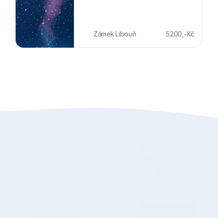
5200,-Kč
Zámek Libouň
Mějte novinky na dosah!