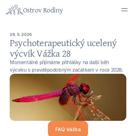
Ostrov Rodiny
UDÁLOSTI
VZDĚLÁVÁNÍ
UDÁLOSTI
28. 5. 2026
Psychoterapeutický ucelený 
KNIHOVNA
VZDĚLÁVÁNÍ
výcvik Vážka 28
Momentálně přijímáme přihlášky na další běh 
TERAPEUTI
KNIHOVNA
výcviku s pravděpodobným začátkem v roce 2028. 
O NÁS
TERAPEUTI
Chci výcvik
O NÁS
Chci výcvik
FAQ Vážka