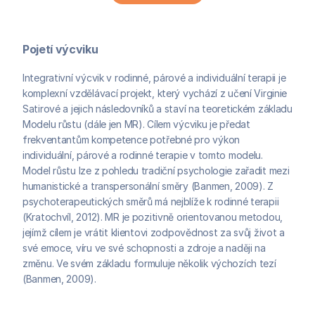
Pojetí výcviku
Integrativní výcvik v rodinné, párové a individuální terapii je 
komplexní vzdělávací projekt, který vychází z učení Virginie 
Satirové a jejich následovníků a staví na teoretickém základu 
Modelu růstu (dále jen MR). Cílem výcviku je předat 
frekventantům kompetence potřebné pro výkon 
individuální, párové a rodinné terapie v tomto modelu. 
Model růstu lze z pohledu tradiční psychologie zařadit mezi 
humanistické a transpersonální směry (Banmen, 2009). Z 
psychoterapeutických směrů má nejblíže k rodinné terapii 
(Kratochvíl, 2012). MR je pozitivně orientovanou metodou, 
jejímž cílem je vrátit klientovi zodpovědnost za svůj život a 
své emoce, víru ve své schopnosti a zdroje a naději na 
změnu. Ve svém základu formuluje několik výchozích tezí 
(Banmen, 2009).