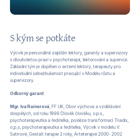
S kým se potkáte
Výcvik je personálně zajištěn lektory, garanty a supervizory 
s dlouholetou praxí v psychoterapii, lektorování a supervizi. 
Základní tým je doplňen o externí lektory, terapeuty pro 
individuální sebezkušenost pracující v Modelu růstu a 
supervizory.
Odborný garant
Mgr. Iva Rainerová
, FF UK, Obor výchova a vzdělávání 
dospělých, od roku 1999 Člověk člověku, o.p.s., 
psychoterapeutka a ředitelka, posléze transformací Triadis, 
o,p,s, psychoterapeutka a ředitelka, Výcvik v modelu V. 
Satirové, Gestalt terapie 2 roky, Arteterapie 2000- 2002