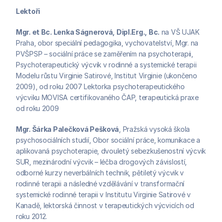
Lektoři
Mgr. et Bc. Lenka Ságnerová, Dipl.Erg., Bc.
 na VŠ UJAK 
Praha, obor speciální pedagogika, vychovatelství, Mgr. na 
PVŠPSP – sociální práce se zaměřením na psychoterapii, 
Psychoterapeutický výcvik v rodinné a systemické terapii 
Modelu růstu Virginie Satirové, Institut Virginie (ukončeno 
2009), od roku 2007 Lektorka psychoterapeutického 
výcviku MOVISA certifikovaného ČAP, terapeutická praxe 
od roku 2009
Mgr. Šárka Palečková Pešková
, Pražská vysoká škola 
psychosociálních studií, Obor sociální práce, komunikace a 
aplikovaná psychoterapie, dvouletý sebezkušenostní výcvik 
SUR, mezinárodní výcvik – léčba drogových závislostí, 
odborné kurzy neverbálních technik, pětiletý výcvik v 
rodinné terapii a následné vzdělávání v transformační 
systemické rodinné terapii v Institutu Virginie Satirové v 
Kanadě, lektorská činnost v terapeutických výcvicích od 
roku 2012.