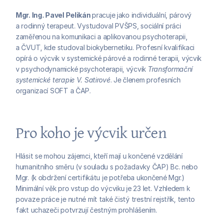
Mgr. Ing. Pavel Pelikán 
pracuje jako individuální, párový 
a rodinný terapeut. Vystudoval PVŠPS, sociální práci 
zaměřenou na komunikaci a aplikovanou psychoterapii, 
a ČVUT, kde studoval biokybernetiku. Profesní kvalifikaci 
opírá o výcvik v systemické párové a rodinné terapii, výcvik 
v psychodynamické psychoterapii, výcvik 
Transformační 
systemické terapie V. Satirové
. Je členem profesních 
organizací SOFT a ČAP.
Pro koho je výcvik určen
Hlásit se mohou zájemci, kteří mají u končené vzdělání 
humanitního směru (v souladu s požadavky ČAP) Bc. nebo 
Mgr. (k obdržení certifikátu je potřeba ukončené Mgr.) 
Minimální věk pro vstup do výcviku je 23 let. Vzhledem k 
povaze práce je nutné mít také čistý trestní rejstřík, tento 
fakt uchazeči potvrzují čestným prohlášením. 