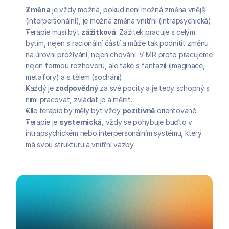
Změna
 je vždy možná, pokud není možná změna vnější 
(interpersonální), je možná změna vnitřní (intrapsychická).
Terapie musí být 
zážitková
. Zážitek pracuje s celým 
bytím, nejen s racionální částí a může tak podnítit změnu 
na úrovni prožívání, nejen chování. V MR proto pracujeme 
nejen formou rozhovoru, ale také s fantazií (imaginace, 
metafory) a s tělem (sochání).
Každý je 
zodpovědný
 za své pocity a je tedy schopný s 
nimi pracovat, zvládat je a měnit.
Cíle terapie by měly být vždy 
pozitivně
 orientované.
Terapie je 
systemická
, vždy se pohybuje buďto v 
intrapsychickém nebo interpersonálním systému, který 
má svou strukturu a vnitřní vazby.