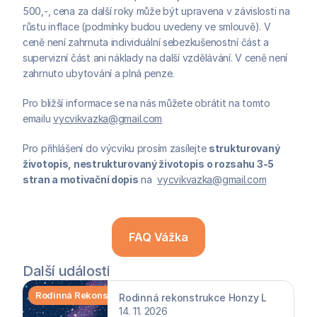
500,-, cena za další roky může být upravena v závislosti na 
růstu inflace (podmínky budou uvedeny ve smlouvě). V 
ceně není zahrnuta individuální sebezkušenostní část a 
supervizní část ani náklady na další vzdělávání. V ceně není 
zahrnuto ubytování a plná penze.
Pro bližší informace se na nás můžete obrátit na tomto 
emailu 
v
ycvikvazka@gmail.com
Pro přihlášení do výcviku prosím zasílejte 
strukturovaný 
životopis, nestrukturovaný životopis o rozsahu 3-5 
stran a motivační dopis
 na  
v
ycvikvazka@gmail.com
FAQ Vážka
Další události
Rodinná Rekonstrukce
Rodinná rekonstrukce Honzy L
14. 11. 2026