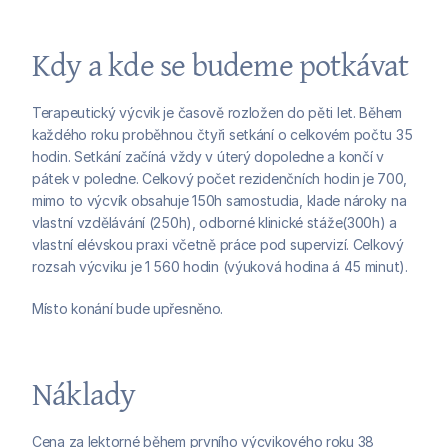
Kdy a kde se budeme potkávat
Terapeutický výcvik je časově rozložen do pěti let. Během 
každého roku proběhnou čtyři setkání o celkovém počtu 35 
hodin. Setkání začíná vždy v úterý dopoledne a končí v 
pátek v poledne. Celkový počet rezidenčních hodin je 700, 
mimo to výcvík obsahuje 150h samostudia, klade nároky na 
vlastní vzdělávání (250h), odborné klinické stáže(300h) a 
vlastní elévskou praxi včetně práce pod supervizí. Celkový 
rozsah výcviku je 1 560 hodin (výuková hodina á 45 minut).
Místo konání bude upřesněno. 
Náklady
Cena za lektorné během prvního výcvikového roku 38 